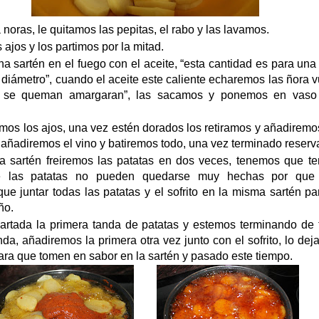
noras, le quitamos las pepitas, el rabo y las lavamos.
ajos y los partimos por la mitad.
 sartén en el fuego con el aceite, “esta cantidad es para una
diámetro”, cuando el aceite este caliente echaremos las ñora v
i se queman amargaran”, las sacamos y ponemos en vaso
emos los ajos, una vez estén dorados los retiramos y añadiremo
, añadiremos el vino y batiremos todo, una vez terminado reser
 sartén freiremos las patatas en dos veces, tenemos que te
e las patatas no pueden quedarse muy hechas por que
ue juntar todas las patatas y el sofrito en la misma sartén p
ño.
rtada la primera tanda de patatas y estemos terminando de fr
da, añadiremos la primera otra vez junto con el sofrito, lo de
ara que tomen en sabor en la sartén y pasado este tiempo.