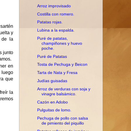
Arroz improvisado
Costilla con romero.
Patatas rojas.
 sartén
Lubina a la espalda.
uelta y
Puré de patatas,
 de la
champiñones y huevo
poche.
s junto
Puré de Patatas
vamos.
Tosta de Pechuga y Beicon
ner en
 luego
Tarta de Nata y Fresa
ara que
Judías guisadas
Arroz de verduras con soja y
eír la
vinagre balsámico.
jaremos
Cazón en Adobo
Pulguitas de lomo.
Pechuga de pollo con salsa
de pimiento del piquillo