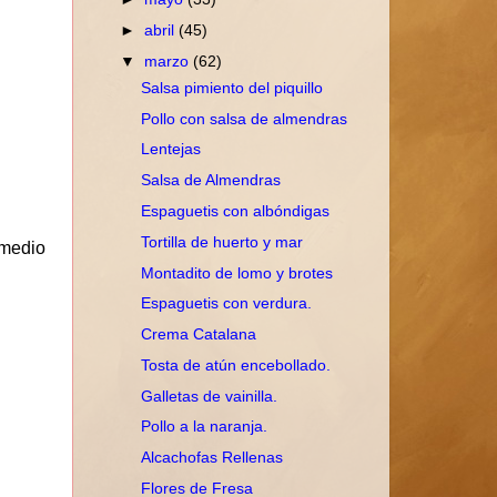
►
abril
(45)
▼
marzo
(62)
Salsa pimiento del piquillo
Pollo con salsa de almendras
Lentejas
Salsa de Almendras
Espaguetis con albóndigas
Tortilla de huerto y mar
 medio
Montadito de lomo y brotes
Espaguetis con verdura.
Crema Catalana
Tosta de atún encebollado.
Galletas de vainilla.
Pollo a la naranja.
Alcachofas Rellenas
Flores de Fresa