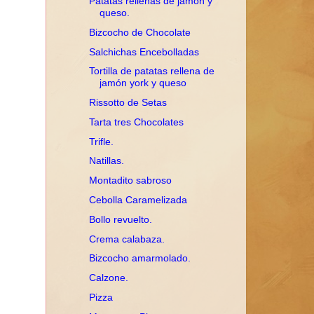
Patatas rellenas de jamón y
queso.
Bizcocho de Chocolate
Salchichas Encebolladas
Tortilla de patatas rellena de
jamón york y queso
Rissotto de Setas
Tarta tres Chocolates
Trifle.
Natillas.
Montadito sabroso
Cebolla Caramelizada
Bollo revuelto.
Crema calabaza.
Bizcocho amarmolado.
Calzone.
Pizza