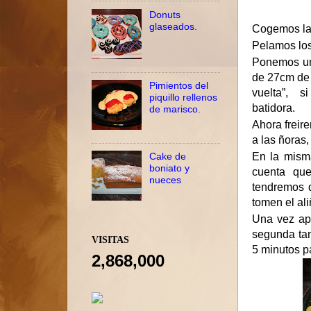
Donuts
glaseados.
Cogemos la 
Pelamos los 
Ponemos una
de 27cm de 
Pimientos del
vuelta”, s
piquillo rellenos
batidora.
de marisco.
Ahora freir
a las ñoras
En la misma
Cake de
boniato y
cuenta qu
nueces
tendremos q
tomen el ali
Una vez apa
segunda tan
VISITAS
5 minutos p
2,868,000