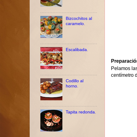
Bizcochitos al
caramelo.
Escalibada.
Preparació
Pelamos las
centímetro 
Codillo al
horno.
Tapita redonda.