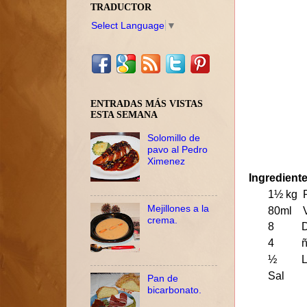
TRADUCTOR
Select Language
▼
ENTRADAS MÁS VISTAS
ESTA SEMANA
Solomillo de
pavo al Pedro
Ximenez
Ingredient
1½ kg Pa
Mejillones a la
80ml Vin
crema.
8 Diente
4 ñor
½ Litro A
Sal
Pan de
bicarbonato.