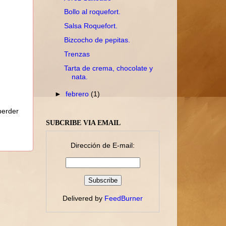
Bollo al roquefort.
Salsa Roquefort.
Bizcocho de pepitas.
Trenzas
Tarta de crema, chocolate y
nata.
►
febrero
(1)
perder
SUBCRIBE VIA EMAIL
Dirección de E-mail:
Delivered by
FeedBurner