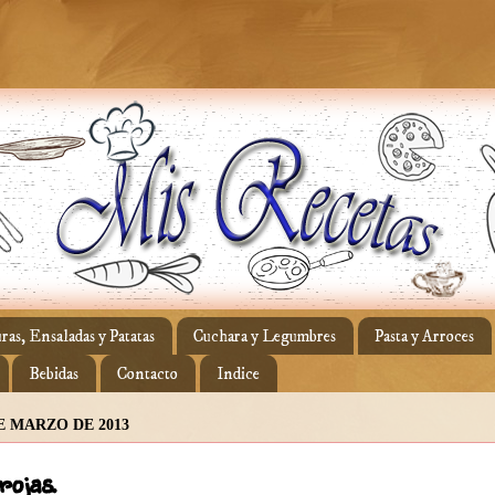
ras, Ensaladas y Patatas
Cuchara y Legumbres
Pasta y Arroces
Bebidas
Contacto
Indice
E MARZO DE 2013
rojas.