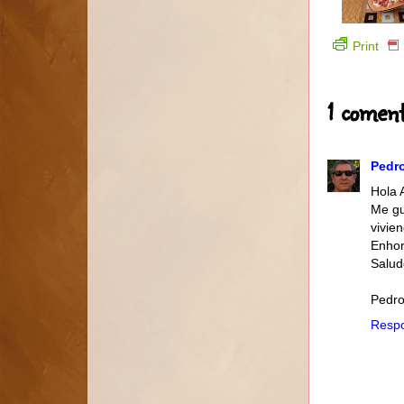
Print
1 coment
Pedr
Hola 
Me gu
vivie
Enhor
Salud
Pedro
Resp