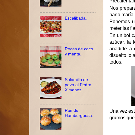
Precalentam
Nos prepara
baño maría.
Escalibada.
Ponemos un
meter las f
En un bol c
azúcar, la 
añadirle a 
Rocas de coco
y menta.
disuelto lo
todos.
Solomillo de
pavo al Pedro
Ximenez
Pan de
Una vez est
Hamburguesa.
grumos que 