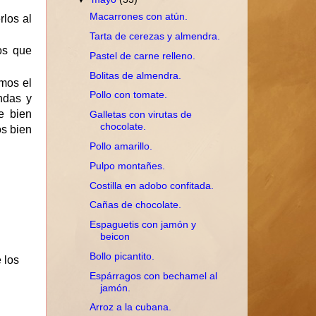
Macarrones con atún.
los al
Tarta de cerezas y almendra.
os que
Pastel de carne relleno.
Bolitas de almendra.
mos el
Pollo con tomate.
ndas y
e bien
Galletas con virutas de
chocolate.
os bien
Pollo amarillo.
Pulpo montañes.
Costilla en adobo confitada.
Cañas de chocolate.
Espaguetis con jamón y
beicon
Bollo picantito.
 los
Espárragos con bechamel al
jamón.
Arroz a la cubana.