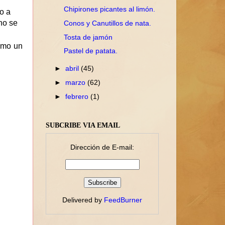
Chipirones picantes al limón.
o a
no se
Conos y Canutillos de nata.
Tosta de jamón
imo un
Pastel de patata.
►
abril
(45)
►
marzo
(62)
►
febrero
(1)
SUBCRIBE VIA EMAIL
Dirección de E-mail:
Delivered by
FeedBurner