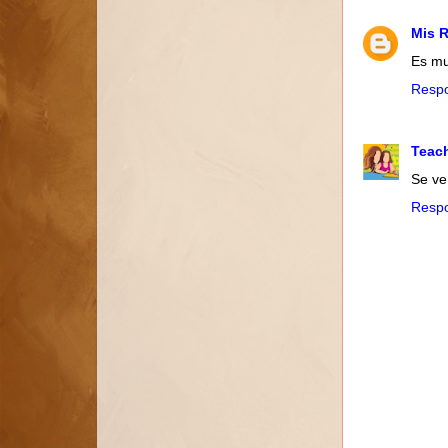
Mis 
Es mu
Resp
Teac
Se ve
Resp