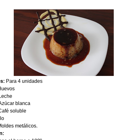
es:
Para 4 unidades
evos
Leche
zúcar blanca
fé soluble
lo
es metálicos.
n: