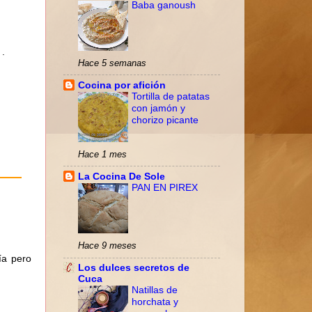
Baba ganoush
 .
Hace 5 semanas
Cocina por afición
Tortilla de patatas
con jamón y
chorizo picante
Hace 1 mes
La Cocina De Sole
PAN EN PIREX
Hace 9 meses
ía pero
Los dulces secretos de
Cuca
Natillas de
horchata y