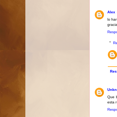
Alex
lo ha
graci
Resp
R
Res
Unk
Que b
esta 
Resp