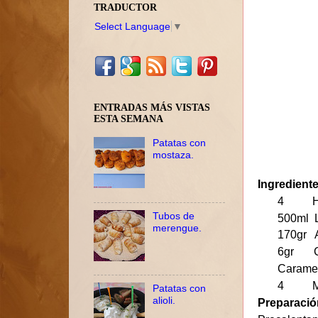
TRADUCTOR
Select Language
▼
ENTRADAS MÁS VISTAS
ESTA SEMANA
Patatas con
mostaza.
Ingredient
4 Hu
Tubos de
500ml 
merengue.
170gr A
6gr Ca
Carame
4 Mold
Patatas con
alioli.
Preparació