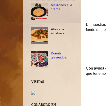
Mejillones a la
crema.
En nuestras
Atún a la
fondo del re
albahaca.
Donuts
glaseados.
Con ayuda d
que tenemos
VISITAS
COLABORO EN