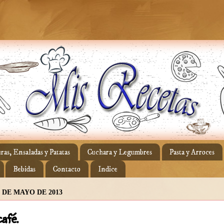
ras, Ensaladas y Patatas
Cuchara y Legumbres
Pasta y Arroces
Bebidas
Contacto
Indice
 DE MAYO DE 2013
afé.