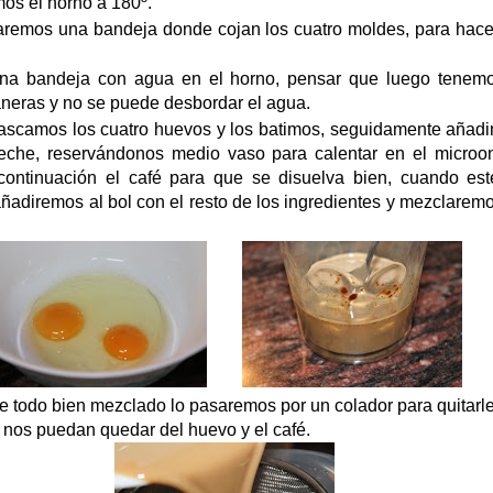
os el horno a 180º.
remos una bandeja donde cojan los cuatro moldes, para hacer
a bandeja con agua en el horno, pensar que luego tenem
laneras y no se puede desbordar el agua.
ascamos los cuatro huevos y los batimos, seguidamente añadi
leche, reservándonos medio vaso para calentar en el microo
continuación el café para que se disuelva bien, cuando est
 añadiremos al bol con el resto de los ingredientes y mezclarem
e todo bien mezclado lo pasaremos por un colador para quitarle
nos puedan quedar del huevo y el café.