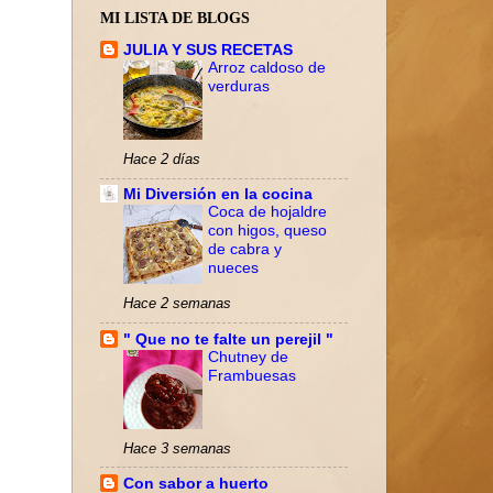
MI LISTA DE BLOGS
JULIA Y SUS RECETAS
Arroz caldoso de
verduras
Hace 2 días
Mi Diversión en la cocina
Coca de hojaldre
con higos, queso
de cabra y
nueces
Hace 2 semanas
" Que no te falte un perejil "
Chutney de
Frambuesas
Hace 3 semanas
Con sabor a huerto