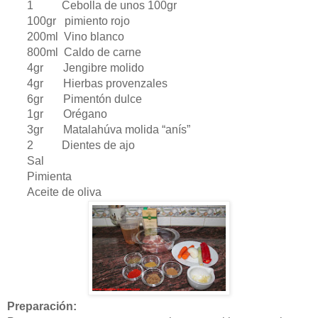
1 Cebolla de unos 100gr
100gr pimiento rojo
200ml Vino blanco
800ml Caldo de carne
4gr Jengibre molido
4gr Hierbas provenzales
6gr Pimentón dulce
1gr Orégano
3gr Matalahúva molida “anís”
2 Dientes de ajo
Sal
Pimienta
Aceite de oliva
Preparación: