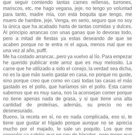
que seguir comiendo tantas carnes rellenas, turrones,
mariscos, etc, me hago vegana, jeje, no tengo yo voluntad
para tanto, madre mía, con esta boquita que tengo, me
muero de hambre, jeje. Venga, en serio, seguro que no soy
la única que ha acabado harta de tantas comidas y dulces.
Al principio arrancas con unas ganas que lo devoras todo,
pero a mitad de fiestas ya estas deseando de que se
acaben porque no te entra ni el agua, menos mal que es
una vez al año, pufff.
Me ha costado arrancar...pero ya vuelvo al lío. Para empezar
he querido publicar este arroz que es muy melosito. La
carne que he utilizado a sido el conejo, la verdad sea dicha,
no es la que más suelo gastar en casa, no porque no guste,
sino porque creo que como en casi todas las casas el más
gastado es el pollo, que haríamos sin el pollo. Esta carne
sabemos que es muy sana, nos la aconsejan comer porque
no tiene apenas nada de grasa, y si que tiene una alta
cantidad de proteínas, además, su precio no es
desmesurado.
Bueno, la receta en sí, no es nada complicada, eso si, te
tiene que gustar el hígado porque aunque no se aprecia
mucho por el majado, le sale un poquito. Los que me
conocéis ya sabéis que no soy de hígados, pero tengo que