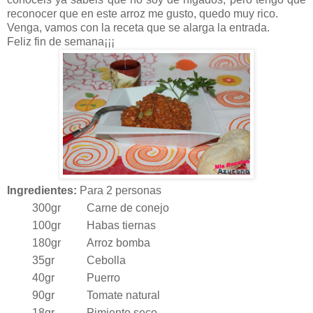
reconocer que en este arroz me gusto, quedo muy rico.
Venga, vamos con la receta que se alarga la entrada.
Feliz fin de semana¡¡¡
Ingredientes:
Para 2 personas
300gr
Carne de conejo
100gr
Habas tiernas
180gr
Arroz bomba
35gr
Cebolla
40gr
Puerro
90gr
Tomate natural
18gr
Pimiento seco