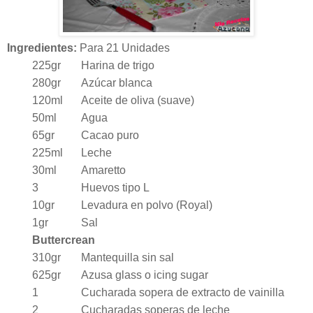
Ingredientes:
Para 21 Unidades
225gr
Harina de trigo
280gr
Azúcar blanca
120ml
Aceite de oliva (suave)
50ml
Agua
65gr
Cacao puro
225ml
Leche
30ml
Amaretto
3
Huevos tipo L
10gr
Levadura en polvo (Royal)
1gr
Sal
Buttercrean
310gr
Mantequilla sin sal
625gr
Azusa glass o icing sugar
1
Cucharada sopera de extracto de vainilla
2
Cucharadas soperas de leche