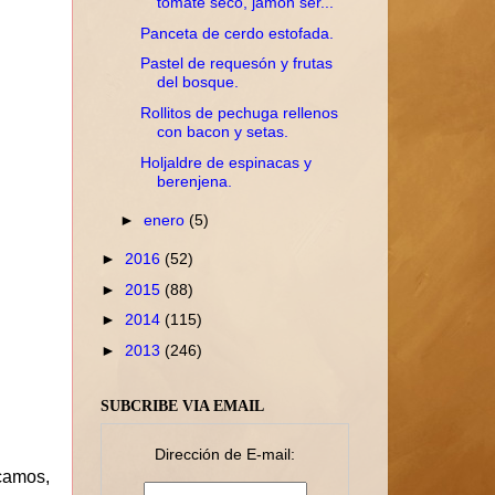
tomate seco, jamón ser...
Panceta de cerdo estofada.
Pastel de requesón y frutas
del bosque.
Rollitos de pechuga rellenos
con bacon y setas.
Holjaldre de espinacas y
berenjena.
►
enero
(5)
►
2016
(52)
►
2015
(88)
►
2014
(115)
►
2013
(246)
SUBCRIBE VIA EMAIL
Dirección de E-mail:
camos,