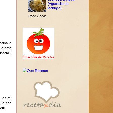
{Aguadillo de
lechuga}
Hace 7 años
ocina a
r a esta
rfecta",
a es mi
 le has
tir.