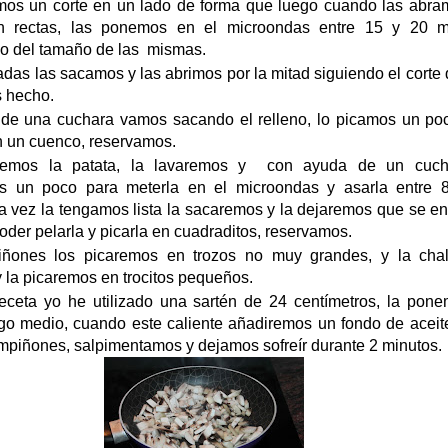
mos un corte en un lado de forma que luego cuando las abra
 rectas, las ponemos en el microondas entre 15 y 20 m
o del tamaño de las mismas.
das las sacamos y las abrimos por la mitad siguiendo el corte
 hecho.
de una cuchara vamos sacando el relleno, lo picamos un poc
 un cuenco, reservamos.
emos la patata, la lavaremos y con ayuda de un cuchi
s un poco para meterla en el microondas y asarla entre 
a vez la tengamos lista la sacaremos y la dejaremos que se en
oder pelarla y picarla en cuadraditos, reservamos.
ñones los picaremos en trozos no muy grandes, y la chal
 la picaremos en trocitos pequeños.
eceta yo he utilizado una sartén de 24 centímetros, la pone
go medio, cuando este caliente añadiremos un fondo de aceite
mpiñones, salpimentamos y dejamos sofreír durante 2 minutos.