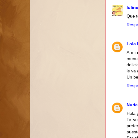
lolin
Que t
Resp
Lola 
A mi 
menud
delic
le va
Un be
Resp
Nuri
Hola 
Te vo
prefe
puest