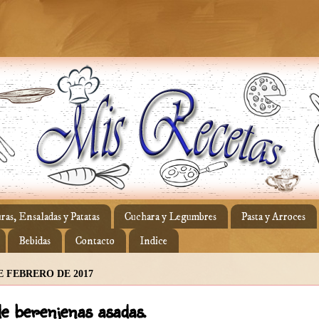
ras, Ensaladas y Patatas
Cuchara y Legumbres
Pasta y Arroces
Bebidas
Contacto
Indice
E FEBRERO DE 2017
 de berenjenas asadas.