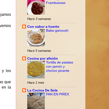
Frambuesas
ejamos
Hace 3 semanas
ovemos
Con sabor a huerto
Baba ganoush
Hace 5 semanas
Cocina por afición
Tortilla de patatas
con jamón y
 y los
chorizo picante
tas que
Hace 1 mes
 en la
La Cocina De Sole
PAN EN PIREX