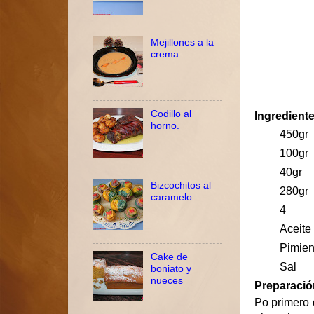
Mejillones a la
crema.
Codillo al
Ingredient
horno.
450gr
100gr
40gr
Bizcochitos al
280gr
caramelo.
4
Aceite
Pimien
Cake de
Sal
boniato y
nueces
Preparació
Po primero 