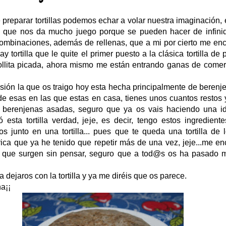
e preparar tortillas podemos echar a volar nuestra imaginación,
n que nos da mucho juego porque se pueden hacer de infini
ombinaciones, además de rellenas, que a mi por cierto me enc
ay tortilla que le quite el primer puesto a la clásica tortilla de 
ollita picada, ahora mismo me están entrando ganas de come
sión la que os traigo hoy esta hecha principalmente de berenj
a de esas en las que estas en casa, tienes unos cuantos restos
 berenjenas asadas, seguro que ya os vais haciendo una i
 esta tortilla verdad, jeje, es decir, tengo estos ingrediente
los junto en una tortilla... pues que te queda una tortilla de
ica que ya he tenido que repetir más de una vez, jeje...me e
s que surgen sin pensar, seguro que a tod@s os ha pasado 
 dejaros con la tortilla y ya me diréis que os parece.
a¡¡