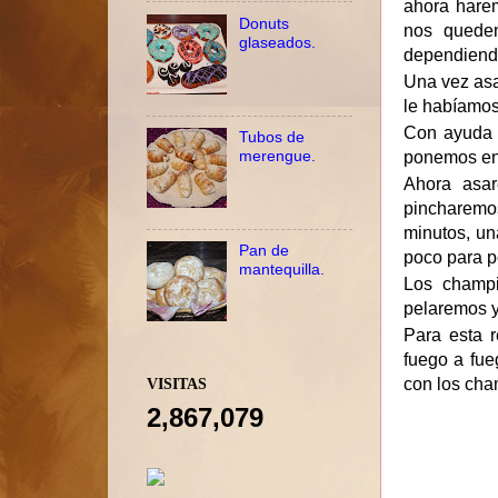
ahora hare
Donuts
nos queden
glaseados.
dependiend
Una vez asa
le habíamos
Con ayuda 
Tubos de
merengue.
ponemos en
Ahora asar
pincharemo
minutos, un
Pan de
poco para p
mantequilla.
Los champi
pelaremos y
Para esta r
fuego a fue
con los cha
VISITAS
2,867,079