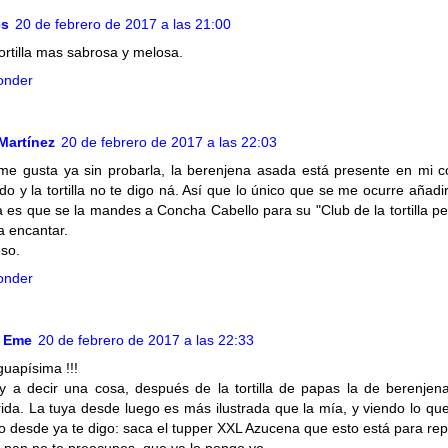
es
20 de febrero de 2017 a las 21:00
ortilla mas sabrosa y melosa.
onder
Martínez
20 de febrero de 2017 a las 22:03
me gusta ya sin probarla, la berenjena asada está presente en mi c
o y la tortilla no te digo ná. Así que lo único que se me ocurre añadi
ia es que se la mandes a Concha Cabello para su "Club de la tortilla pe
 a encantar.
so.
onder
a Eme
20 de febrero de 2017 a las 22:33
guapísima !!!
y a decir una cosa, después de la tortilla de papas la de berenjen
rida. La tuya desde luego es más ilustrada que la mía, y viendo lo que
o desde ya te digo: saca el tupper XXL Azucena que esto está para repe