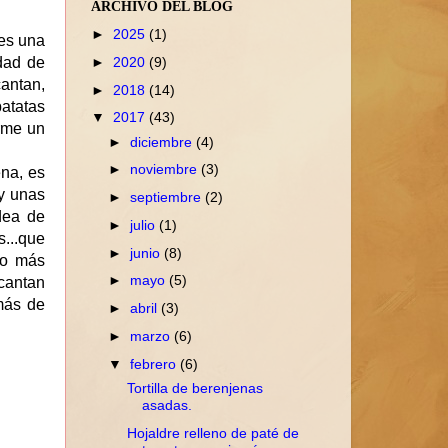
ARCHIVO DEL BLOG
►
2025
(1)
 es una
►
2020
(9)
dad de
antan,
►
2018
(14)
patatas
▼
2017
(43)
rme un
►
diciembre
(4)
►
noviembre
(3)
ena, es
 y unas
►
septiembre
(2)
dea de
►
julio
(1)
s...que
►
junio
(8)
 lo más
►
mayo
(5)
ncantan
más de
►
abril
(3)
►
marzo
(6)
▼
febrero
(6)
Tortilla de berenjenas
asadas.
Hojaldre relleno de paté de