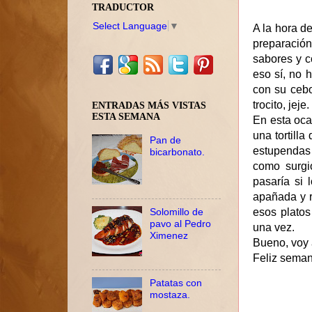
TRADUCTOR
Select Language
▼
A la hora d
preparació
sabores y c
eso sí, no h
con su ceb
trocito, jeje.
ENTRADAS MÁS VISTAS
ESTA SEMANA
En esta oca
una tortill
Pan de
estupendas
bicarbonato.
como surgió
pasaría si 
apañada y r
Solomillo de
esos plato
pavo al Pedro
una vez.
Ximenez
Bueno, voy a
Feliz seman
Patatas con
mostaza.