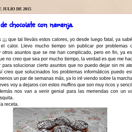
E JULIO DE 2015
de chocolate con naranja.
¡¡¡ que tal lleváis estos calores, yo desde luego fatal, ya sab
 el calor. Llevo mucho tiempo sin publicar por problemas 
 otros asuntos que se me han complicado, pero en fin, ya es
ue no creo que sea por mucho tiempo, la verdad es que me hac
 para solucionar cierto asuntos que no puedo dejar sin mi at
í creo que solucinados los problemas informáticos puedo est
 menos un par de semanas más, ya lo iré viendo sobre la marcha
ves voy a dejaros con estos muffins que son muy ricos y senci
además nos van a venir genial para las meriendas con un v
squita.
a receta.