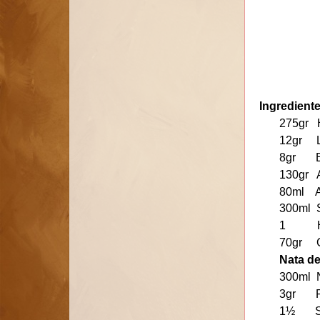
Ingredient
275gr H
12gr Le
8gr Bi
130gr A
80ml Ac
300ml S
1 H
70gr C
Nata de
300ml N
3gr Pie
1½ Sobr