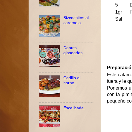
5 Dien
1gr Pi
Bizcochitos al
Sal
caramelo.
Donuts
glaseados.
Preparació
Este calama
Codillo al
fuera y le q
horno.
Ponemos una
con la pimi
pequeño cor
Escalibada.