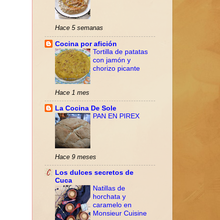
Hace 5 semanas
Cocina por afición
Tortilla de patatas
con jamón y
chorizo picante
Hace 1 mes
La Cocina De Sole
PAN EN PIREX
Hace 9 meses
Los dulces secretos de
Cuca
Natillas de
horchata y
caramelo en
Monsieur Cuisine