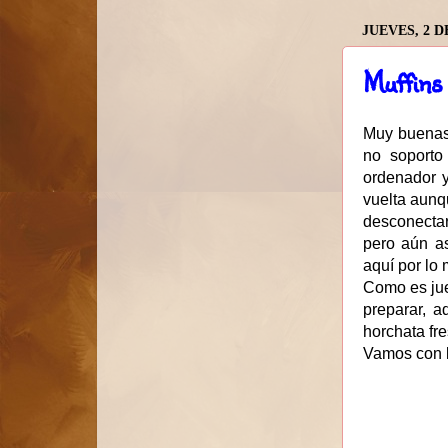
JUEVES, 2 D
Muffins 
Muy buenas 
no soporto
ordenador y
vuelta aunq
desconectar
pero aún as
aquí por lo
Como es jue
preparar, 
horchata fre
Vamos con l