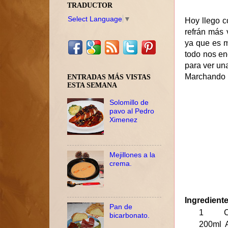
TRADUCTOR
Select Language
▼
Hoy llego c
refrán más 
ya que es m
todo nos en
para ver una
Marchando l
ENTRADAS MÁS VISTAS
ESTA SEMANA
Solomillo de
pavo al Pedro
Ximenez
Mejillones a la
crema.
Ingredient
Pan de
1 Cal
bicarbonato.
200ml A