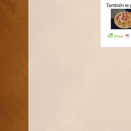
También te 
Print