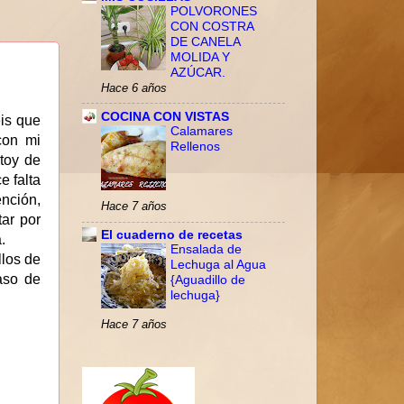
POLVORONES
CON COSTRA
DE CANELA
MOLIDA Y
AZÚCAR.
Hace 6 años
COCINA CON VISTAS
éis que
Calamares
con mi
Rellenos
toy de
e falta
ención,
Hace 7 años
ar por
El cuaderno de recetas
.
Ensalada de
llos de
Lechuga al Agua
aso de
{Aguadillo de
lechuga}
Hace 7 años