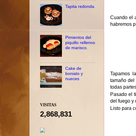
Tapita redonda.
Cuando el a
habremos pu
Pimientos del
piquillo rellenos
de marisco.
Cake de
boniato y
Tapamos la
nueces
tamaño del 
todas partes
Pasado el t
del fuego y
VISITAS
Listo para 
2,868,831