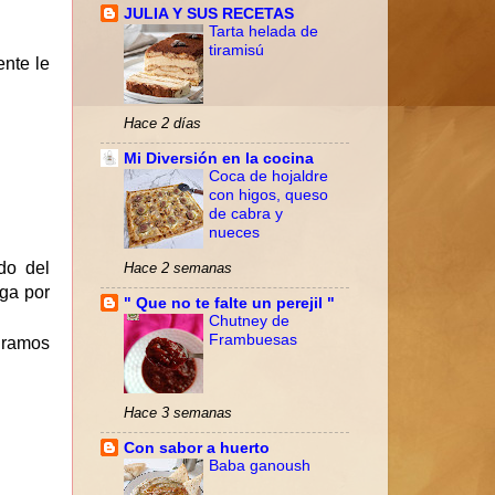
JULIA Y SUS RECETAS
Tarta helada de
tiramisú
nte le
Hace 2 días
Mi Diversión en la cocina
Coca de hojaldre
con higos, queso
de cabra y
nueces
do del
Hace 2 semanas
ga por
" Que no te falte un perejil "
Chutney de
Frambuesas
iramos
Hace 3 semanas
Con sabor a huerto
Baba ganoush