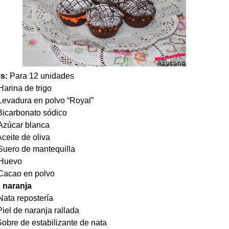
es:
Para 12 unidades
arina de trigo
vadura en polvo “Royal”
carbonato sódico
zúcar blanca
eite de oliva
uero de mantequilla
uevo
acao en polvo
 naranja
ata repostería
l de naranja rallada
e de estabilizante de nata