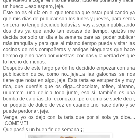
que vuelvo a coger el hilo de estos, todo es ponerse y hacer
un hueco....eso espero, jeje.
Este no es el día en el que tendría que estar publicando ya
que mis días de publicar son los lunes y jueves, para seros
sincera no tengo decidido todavía si voy a seguir publicando
dos días ya que ando tan escasa de tiempo, quizás me
decida por solo un día a la semana para así poder publicar
más tranquila y para que al mismo tiempo pueda visitar las
cocinas de mis compañeras y amigas blogueras que hace
tiempo que no paso por vuestras cocinas y la verdad es que
lo hecho de menos.
Después de este largo parón he decidido empezar con una
publicación dulce, como no...jeje...a las galochas se nos
tiene que notar en algo, jeje. Esta tarta es estupenda y muy
rica, que queréis que os diga...chocolate, toffee, plátano,
uuummm...una delicia todo junto, eso si, también es una
bomba de calorías...lo reconozco...pero como se suele decir,
un poquito de dulce de vez en cuando...no hace daño y se
puede perdonar, jeje.
Venga, yo os dejo con la tarta que por si sola ya dice....
¡COMEME!
Que paséis un buen fin de semana¡¡¡