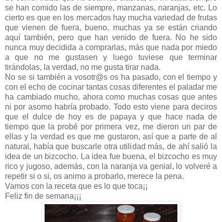
se han comido las de siempre, manzanas, naranjas, etc. Lo
cierto es que en los mercados hay mucha variedad de frutas
que vienen de fuera, bueno, muchas ya se están criando
aquí también, pero que han venido de fuera. No he sido
nunca muy decidida a comprarlas, más que nada por miedo
a que no me gustasen y luego tuviese que terminar
tirándolas, la verdad, no me gusta tirar nada.
No se si también a vosotr@s os ha pasado, con el tiempo y
con el echo de cocinar tantas cosas diferentes el paladar me
ha cambiado mucho, ahora como muchas cosas que antes
ni por asomo habría probado. Todo esto viene para deciros
que el dulce de hoy es de papaya y que hace nada de
tiempo que la probé por primera vez, me dieron un par de
ellas y la verdad es que me gustaron, así que a parte de al
natural, había que buscarle otra utilidad más, de ahí salió la
idea de un bizcocho. La idea fue buena, el bizcocho es muy
rico y jugoso, además, con la naranja va genial, lo volveré a
repetir si o si, os animo a probarlo, merece la pena.
Vamos con la receta que es lo que toca¡¡
Feliz fin de semana¡¡¡