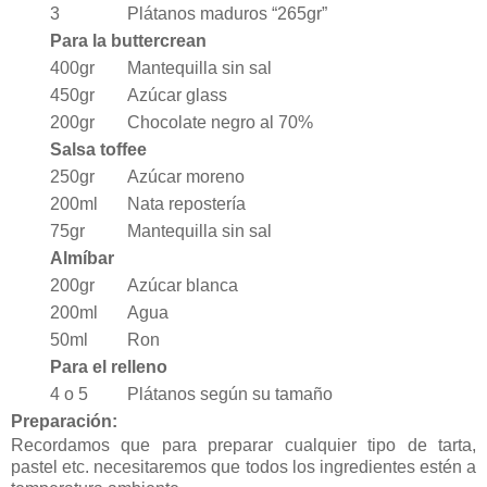
3
Plátanos maduros “265gr”
Para la buttercrean
400gr
Mantequilla sin sal
450gr
Azúcar glass
200gr
Chocolate negro al 70%
Salsa toffee
250gr
Azúcar moreno
200ml
Nata repostería
75gr
Mantequilla sin sal
Almíbar
200gr
Azúcar blanca
200ml
Agua
50ml
Ron
Para el relleno
4 o 5
Plátanos según su tamaño
Preparación:
Recordamos que para preparar cualquier tipo de tarta,
pastel etc. necesitaremos que todos los ingredientes estén a