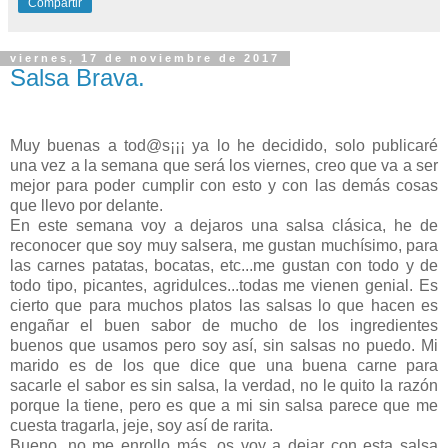
Compartir
viernes, 17 de noviembre de 2017
Salsa Brava.
Muy buenas a tod@s¡¡¡ ya lo he decidido, solo publicaré
una vez a la semana que será los viernes, creo que va a ser
mejor para poder cumplir con esto y con las demás cosas
que llevo por delante.
En este semana voy a dejaros una salsa clásica, he de
reconocer que soy muy salsera, me gustan muchísimo, para
las carnes patatas, bocatas, etc...me gustan con todo y de
todo tipo, picantes, agridulces...todas me vienen genial. Es
cierto que para muchos platos las salsas lo que hacen es
engañar el buen sabor de mucho de los ingredientes
buenos que usamos pero soy así, sin salsas no puedo. Mi
marido es de los que dice que una buena carne para
sacarle el sabor es sin salsa, la verdad, no le quito la razón
porque la tiene, pero es que a mi sin salsa parece que me
cuesta tragarla, jeje, soy así de rarita.
Bueno, no me enrollo más, os voy a dejar con esta salsa