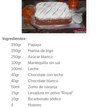
Ingredientes:
350gr
Papaya
350gr
Harina de trigo
250gr
Azúcar blanca
100gr
Mantequilla sin sal
100ml
Leche
40gr
Chocolate con leche
40gr
Chocolate blanco
50ml
Zumo de naranja
15gr
Levadura en polvo “Royal”
10gr
Bicarbonato sódico
4
Huevos