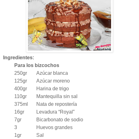
Ingredientes:
Para los bizcochos
250gr
Azúcar blanca
125gr
Azúcar moreno
400gr
Harina de trigo
110gr
Mantequilla sin sal
375ml
Nata de repostería
16gr
Levadura “Royal”
7gr
Bicarbonato de sodio
3
Huevos grandes
1gr
Sal