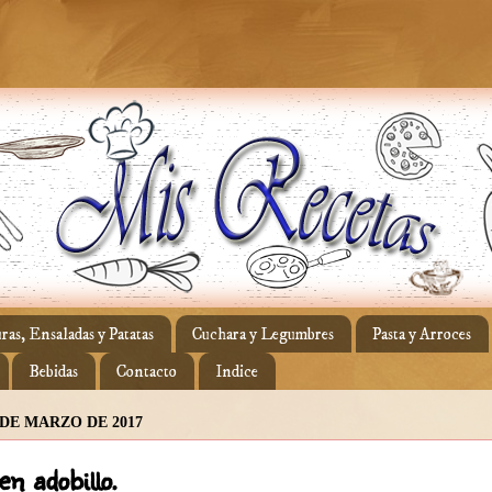
ras, Ensaladas y Patatas
Cuchara y Legumbres
Pasta y Arroces
Bebidas
Contacto
Indice
 DE MARZO DE 2017
en adobillo.