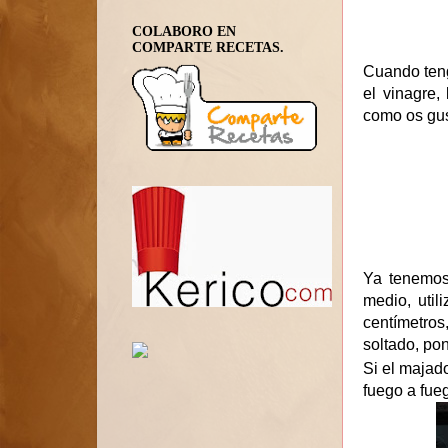
COLABORO EN
COMPARTE RECETAS.
Cuando teng
el vinagre,
como os gus
Ya tenemos
medio, uti
centímetros
soltado, po
Si el majad
fuego a fue