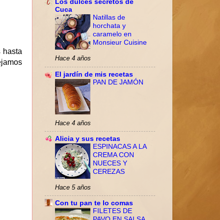
Los dulces secretos de
Cuca
Natillas de
horchata y
caramelo en
Monsieur Cuisine
 hasta
Hace 4 años
ejamos
El jardín de mis recetas
PAN DE JAMÓN
Hace 4 años
Alicia y sus recetas
ESPINACAS A LA
CREMA CON
NUECES Y
CEREZAS
Hace 5 años
Con tu pan te lo comas
FILETES DE
PAVO EN SALSA