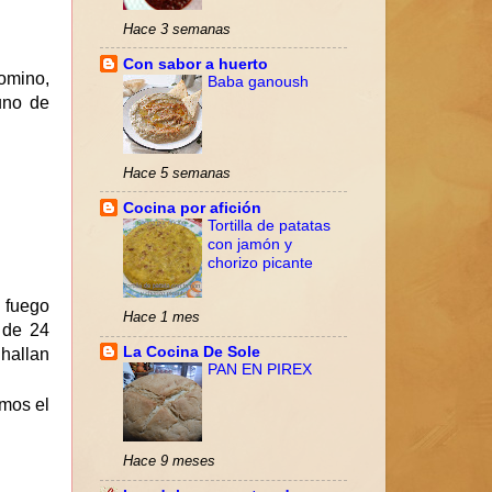
Hace 3 semanas
Con sabor a huerto
omino,
Baba ganoush
uno de
Hace 5 semanas
Cocina por afición
Tortilla de patatas
con jamón y
chorizo picante
 fuego
Hace 1 mes
 de 24
La Cocina De Sole
 hallan
PAN EN PIREX
imos el
Hace 9 meses