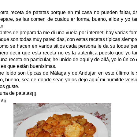
otra receta de patatas porque en mi casa no pueden faltar, d
epare, se las comen de cualquier forma, bueno, ellos y yo ta
n.
antes de prepararla me di una vuela por internet, hay varias fo
nque son todas muy parecidas, con estas recetas típicas siemp
omo se hacen en varios sitios cada persona le da su toque pe
iero decir que esta receta no es la autentica puesto que yo 
na receta en particular, he unido de aquí y de allá, yo lo único
 es que están buenísimas.
he leído son típicas de Málaga y de Andujar, en este último le
o, bueno, sea de donde sean yo os dejo aquí mi humilde versi
os guste.
na de patatas¡¡¡
a¡¡