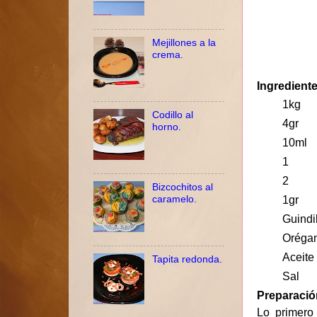
Mejillones a la
crema.
Ingredient
1kg
Codillo al
4gr
horno.
10ml
1
2
Bizcochitos al
caramelo.
1gr
Guindi
Oréga
Aceite
Tapita redonda.
Sal
Preparació
Lo primero