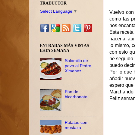
TRADUCTOR
Select Language
▼
Vuelvo con 
como las pr
nos encanta
Esta receta 
hacerla, au
lo mismo, c
ENTRADAS MÁS VISTAS
ESTA SEMANA
con esto qu
he seguido u
Solomillo de
puedo decir
pavo al Pedro
Ximenez
Por lo que 
añadir huev
espero que 
Pan de
Marchando u
bicarbonato.
Feliz seman
Patatas con
mostaza.