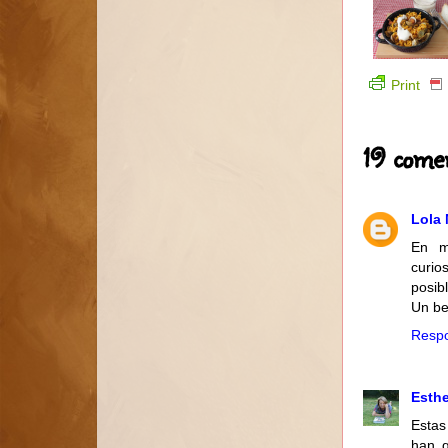
Print
19 comen
Lola 
En m
curio
posib
Un be
Resp
Esthe
Estas
han q