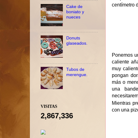
centímetro d
Cake de
boniato y
nueces
Donuts
glaseados.
Ponemos una
caliente añ
muy calien
Tubos de
merengue.
pongan dora
más o meno
una bande
necesitarem
Mientras p
VISITAS
con una piz
2,867,336