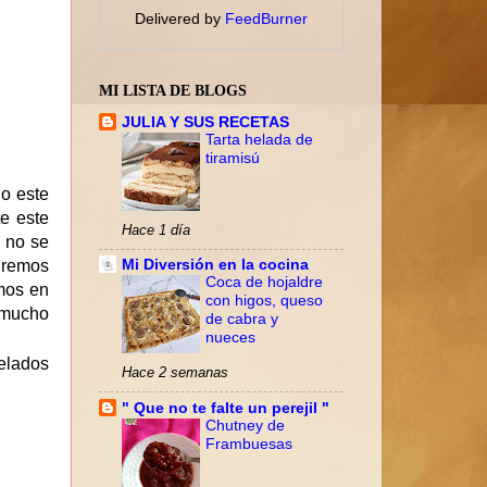
Delivered by
FeedBurner
MI LISTA DE BLOGS
JULIA Y SUS RECETAS
Tarta helada de
tiramisú
o este
te este
Hace 1 día
 no se
Mi Diversión en la cocina
dremos
Coca de hojaldre
mos en
con higos, queso
 mucho
de cabra y
nueces
elados
Hace 2 semanas
" Que no te falte un perejil "
Chutney de
Frambuesas