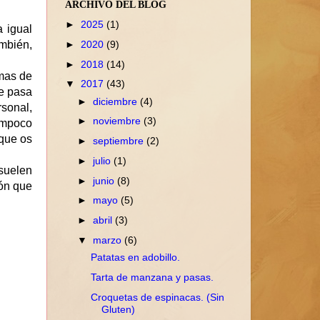
ARCHIVO DEL BLOG
►
2025
(1)
a igual
►
2020
(9)
mbién,
►
2018
(14)
rmas de
▼
2017
(43)
re pasa
►
diciembre
(4)
rsonal,
►
noviembre
(3)
tampoco
 que os
►
septiembre
(2)
►
julio
(1)
 suelen
►
junio
(8)
ón que
►
mayo
(5)
►
abril
(3)
▼
marzo
(6)
Patatas en adobillo.
Tarta de manzana y pasas.
Croquetas de espinacas. (Sin
Gluten)