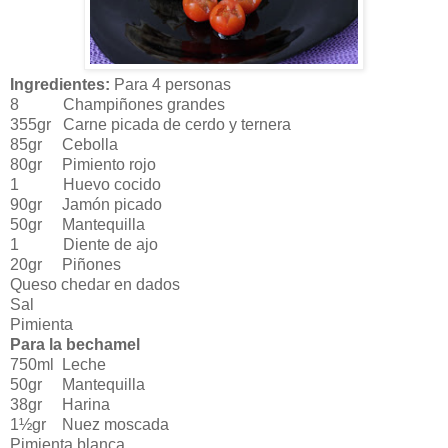
Ingredientes:
Para 4 personas
8 Champiñones grandes
355gr Carne picada de cerdo y ternera
85gr Cebolla
80gr Pimiento rojo
1 Huevo cocido
90gr Jamón picado
50gr Mantequilla
1 Diente de ajo
20gr Piñones
Queso chedar en dados
Sal
Pimienta
Para la bechamel
750ml Leche
50gr Mantequilla
38gr Harina
1½gr Nuez moscada
Pimienta blanca