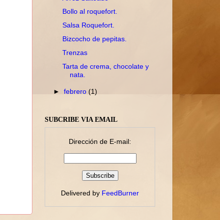
Bollo al roquefort.
Salsa Roquefort.
Bizcocho de pepitas.
Trenzas
Tarta de crema, chocolate y
nata.
►
febrero
(1)
SUBCRIBE VIA EMAIL
Dirección de E-mail:
Delivered by
FeedBurner