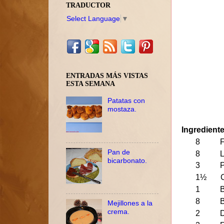
TRADUCTOR
Select Language
▼
ENTRADAS MÁS VISTAS
ESTA SEMANA
Patatas con
mostaza.
Ingredient
8 Filetes 
Pan de
8 Lonch
bicarbonato.
3 Pimien
1½ Ceb
1 Bolsa
8 Bollos
Mejillones a la
crema.
2 Dient