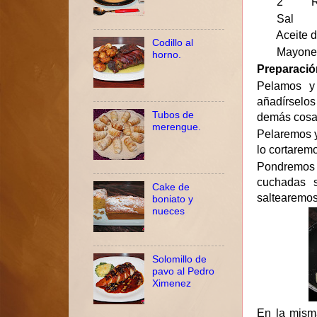
2 Ramita
Sal
Aceite de
Codillo al
Mayone
horno.
Preparació
Pelamos y 
añadírselos
Tubos de
demás cosa
merengue.
Pelaremos y
lo cortaremo
Pondremos 
cuchadas s
Cake de
saltearemos
boniato y
nueces
Solomillo de
pavo al Pedro
Ximenez
En la mism