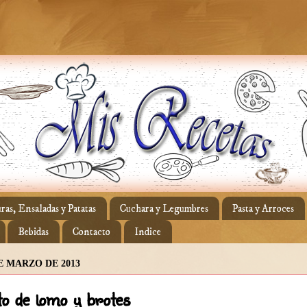
ras, Ensaladas y Patatas
Cuchara y Legumbres
Pasta y Arroces
Bebidas
Contacto
Indice
E MARZO DE 2013
o de lomo y brotes