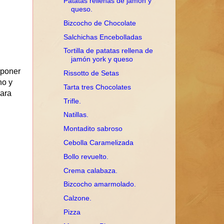
Patatas rellenas de jamón y
queso.
Bizcocho de Chocolate
Salchichas Encebolladas
Tortilla de patatas rellena de
jamón york y queso
 poner
Rissotto de Setas
no y
Tarta tres Chocolates
para
Trifle.
Natillas.
Montadito sabroso
Cebolla Caramelizada
Bollo revuelto.
Crema calabaza.
Bizcocho amarmolado.
Calzone.
Pizza