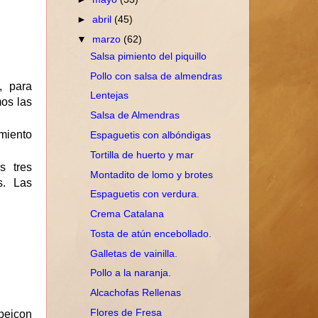
►
abril
(45)
▼
marzo
(62)
Salsa pimiento del piquillo
Pollo con salsa de almendras
, para
Lentejas
mos las
Salsa de Almendras
imiento
Espaguetis con albóndigas
Tortilla de huerto y mar
s tres
Montadito de lomo y brotes
s. Las
Espaguetis con verdura.
Crema Catalana
Tosta de atún encebollado.
Galletas de vainilla.
Pollo a la naranja.
Alcachofas Rellenas
Flores de Fresa
beicon