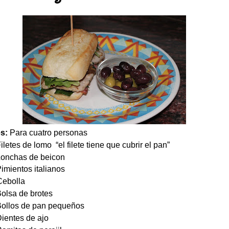
es:
Para cuatro personas
de lomo “el filete tiene que cubrir el pan”
as de beicon
tos italianos
olla
 de brotes
 de pan pequeños
es de ajo