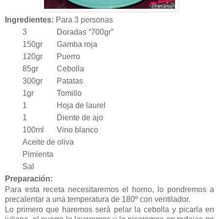
Ingredientes:
Para 3 personas
3
Doradas “700gr”
150gr
Gamba roja
120gr
Puerro
85gr
Cebolla
300gr
Patatas
1gr
Tomillo
1
Hoja de laurel
1
Diente de ajo
100ml
Vino blanco
Aceite de oliva
Pimienta
Sal
Preparación:
Para esta receta necesitaremos el horno, lo pondremos a
precalentar a una temperatura de 180º con ventilador.
Lo primero que haremos será pelar la cebolla y picarla en