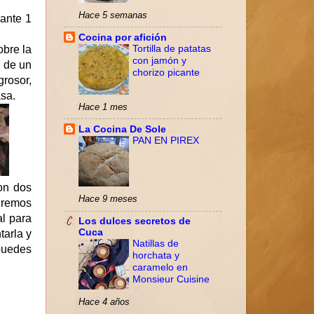
Hace 5 semanas
rante 1
Cocina por afición
bre la
Tortilla de patatas
con jamón y
 de un
chorizo picante
rosor,
asa.
Hace 1 mes
La Cocina De Sole
PAN EN PIREX
on dos
Hace 9 meses
iremos
l para
Los dulces secretos de
Cuca
tarla y
Natillas de
puedes
horchata y
caramelo en
Monsieur Cuisine
Hace 4 años