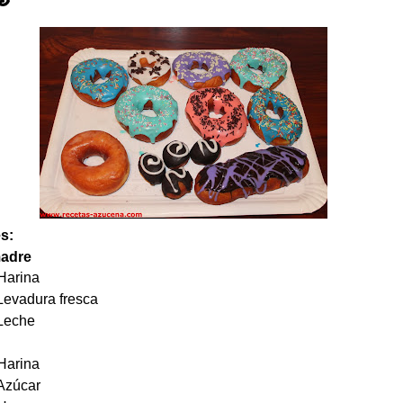
s:
adre
Harina
evadura fresca
Leche
Harina
Azúcar