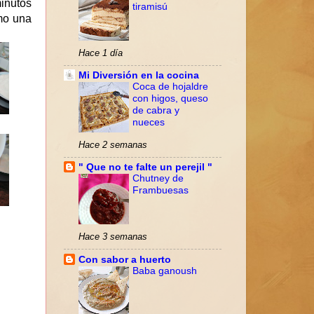
inutos
tiramisú
mo una
Hace 1 día
Mi Diversión en la cocina
Coca de hojaldre
con higos, queso
de cabra y
nueces
Hace 2 semanas
" Que no te falte un perejil "
Chutney de
Frambuesas
Hace 3 semanas
Con sabor a huerto
Baba ganoush