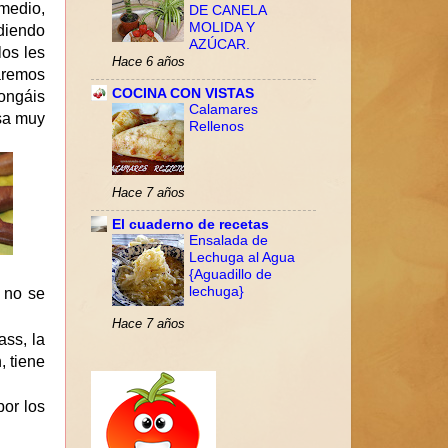
medio,
DE CANELA
MOLIDA Y
adiendo
AZÚCAR.
los les
Hace 6 años
aremos
COCINA CON VISTAS
pongáis
Calamares
asa muy
Rellenos
Hace 7 años
El cuaderno de recetas
Ensalada de
Lechuga al Agua
{Aguadillo de
lechuga}
 no se
Hace 7 años
ass, la
, tiene
or los