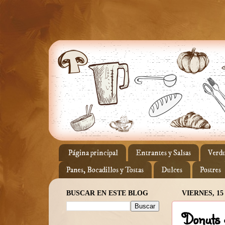
Página principal
Entrantes y Salsas
Verdu
Panes, Bocadillos y Tostas
Dulces
Postres
BUSCAR EN ESTE BLOG
VIERNES, 1
Donuts g