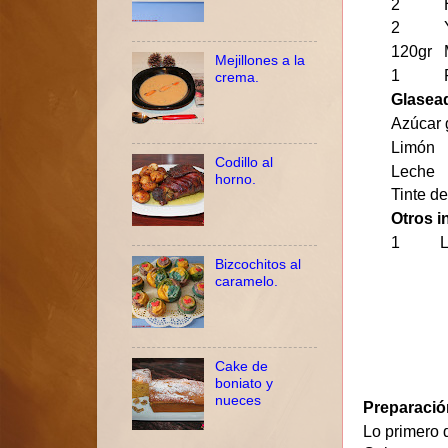
2 Hu
2 Y
120gr M
Mejillones a la
1 Pizc
crema.
Glasea
Azúcar 
Limón
Codillo al
Leche
horno.
Tinte de
Otros i
1 Litro
Bizcochitos al
caramelo.
Cake de
boniato y
nueces
Preparació
Lo primero 