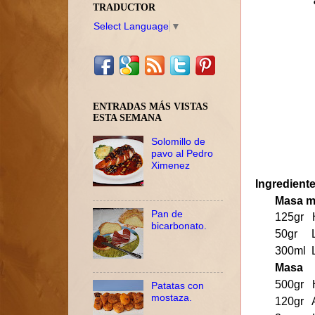
TRADUCTOR
Select Language
▼
ENTRADAS MÁS VISTAS
ESTA SEMANA
Solomillo de
pavo al Pedro
Ximenez
Ingrediente
Masa m
Pan de
125gr 
bicarbonato.
50gr L
300ml 
Masa
500gr 
Patatas con
mostaza.
120gr 