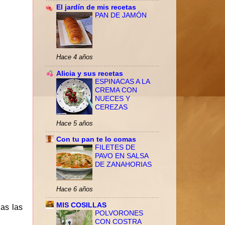
El jardín de mis recetas
PAN DE JAMÓN
Hace 4 años
Alicia y sus recetas
ESPINACAS A LA
CREMA CON
NUECES Y
CEREZAS
Hace 5 años
Con tu pan te lo comas
FILETES DE
PAVO EN SALSA
DE ZANAHORIAS
Hace 6 años
MIS COSILLAS
as las
POLVORONES
CON COSTRA