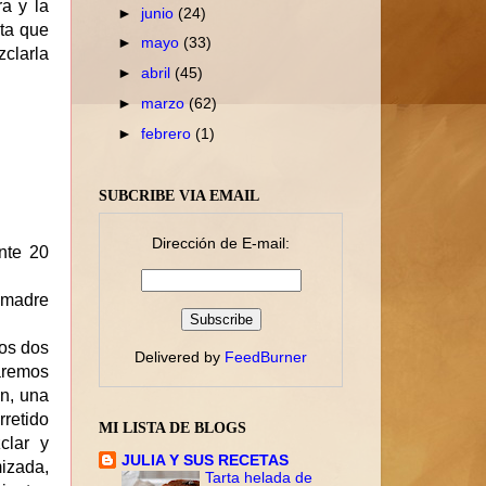
a y la
►
junio
(24)
ta que
►
mayo
(33)
clarla
►
abril
(45)
►
marzo
(62)
►
febrero
(1)
SUBCRIBE VIA EMAIL
Dirección de E-mail:
nte 20
 madre
os dos
Delivered by
FeedBurner
aremos
n, una
retido
MI LISTA DE BLOGS
clar y
JULIA Y SUS RECETAS
izada,
Tarta helada de