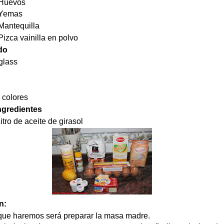
evos
emas
antequilla
a vainilla en polvo
do
glass
 colores
ngredientes
 de aceite de girasol
n:
que haremos será preparar la masa madre.