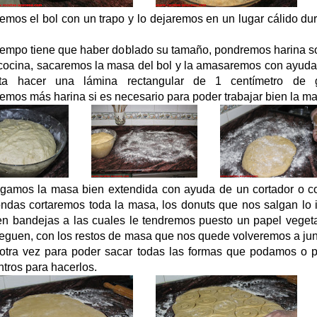
emos el bol con un trapo y lo dejaremos en un lugar cálido du
iempo tiene que haber doblado su tamaño, pondremos harina so
 cocina, sacaremos la masa del bol y la amasaremos con ayuda
sta hacer una lámina rectangular de 1 centímetro de g
emos más harina si es necesario para poder trabajar bien la m
gamos la masa bien extendida con ayuda de un cortador o c
ndas cortaremos toda la masa, los donuts que nos salgan lo 
n bandejas a las cuales le tendremos puesto un papel vegeta
eguen, con los restos de masa que nos quede volveremos a jun
tra vez para poder sacar todas las formas que podamos o 
ntros para hacerlos.