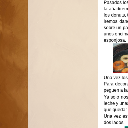
Pasados los
la añadirem
los donuts,
iremos dand
sobre un pa
unos encima
esponjosa.
Una vez los
Para decora
peguen a la
Ya solo nos
leche y una
que quedar 
Una vez est
dos lados.