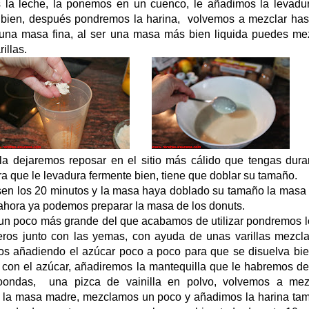
 la leche, la ponemos en un cuenco, le añadimos la levadur
 bien, después pondremos la harina, volvemos a mezclar has
una masa fina, al ser una masa más bien liquida puedes mez
illas.
a dejaremos reposar en el sitio más cálido que tengas dura
ra que le levadura fermente bien, tiene que doblar su tamaño.
en los 20 minutos y la masa haya doblado su tamaño la masa
a ahora ya podemos preparar la masa de los donuts.
 un poco más grande del que acabamos de utilizar pondremos l
eros junto con las yemas, con ayuda de unas varillas mezcl
os añadiendo el azúcar poco a poco para que se disuelva bie
con el azúcar, añadiremos la mantequilla que le habremos der
oondas, una pizca de vainilla en polvo, volvemos a mez
 la masa madre, mezclamos un poco y añadimos la harina tam