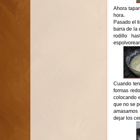
Ahora tapar
hora.
Pasado el t
barra de la
rodillo ha
espolvorear
Cuando ten
formas redo
colocando e
que no se p
amasamos o
dejar los ce