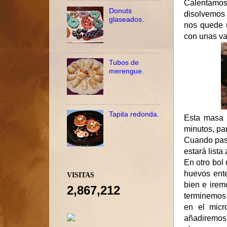
Calentamos
Donuts
disolvemos
glaseados.
nos quede 
con unas var
Tubos de
merengue.
Tapita redonda.
Esta masa l
minutos, pa
Cuando pas
estará list
En otro bol
huevos ent
VISITAS
bien e irem
2,867,212
terminemos 
en el micr
añadiremos