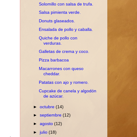
Solomillo con salsa de trufa.
Salsa pimienta verde.
Donuts glaseados.
Ensalada de pollo y caballa.
Quiche de pollo con
verduras.
Galletas de crema y coco.
Pizza barbacoa
Macarrones con queso
cheddar.
Patatas con ajo y romero.
Cupcake de canela y algodón
de azúcar.
►
octubre
(14)
►
septiembre
(12)
►
agosto
(12)
►
julio
(18)