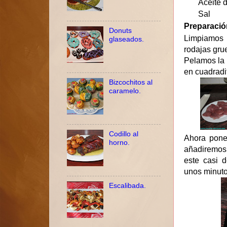
Aceite d
Sal
Preparació
Donuts
Limpiamos l
glaseados.
rodajas gru
Pelamos la 
en cuadradi
Bizcochitos al
caramelo.
Codillo al
Ahora pone
horno.
añadiremos 
este casi d
unos minuto
Escalibada.