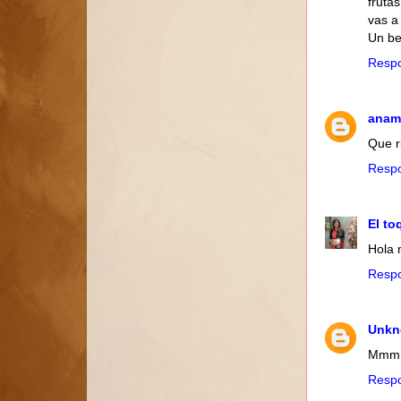
fruta
vas a
Un be
Resp
anam
Que r
Resp
El to
Hola 
Resp
Unk
Mmm, 
Resp