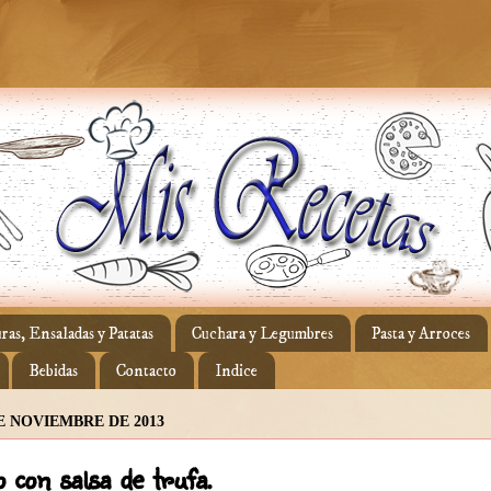
ras, Ensaladas y Patatas
Cuchara y Legumbres
Pasta y Arroces
Bebidas
Contacto
Indice
DE NOVIEMBRE DE 2013
o con salsa de trufa.