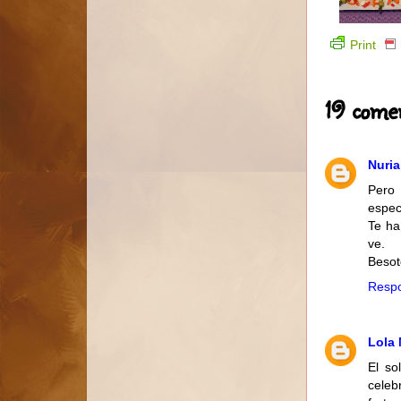
Print
19 comen
Nuri
Pero 
espec
Te ha
ve.
Besot
Resp
Lola 
El so
celeb