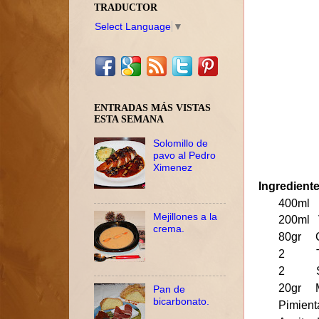
TRADUCTOR
Select Language
▼
ENTRADAS MÁS VISTAS
ESTA SEMANA
Solomillo de
pavo al Pedro
Ximenez
Ingredient
400ml N
Mejillones a la
200ml 
crema.
80gr C
2 Tru
2 Solo
20gr M
Pan de
bicarbonato.
Pimient