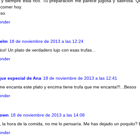
s y siempre está rico. Tu preparación me parece jugosa y sabrosa. Q
 comer hoy.
so.
onder
elm
18 de noviembre de 2013 a las 12:24
ico! Un plato de verdadero lujo con esas trufas...
onder
que especial de Ana
18 de noviembre de 2013 a las 12:41
me encanta este plato y encima tiene trufa que me encanta!!!...Besos
onder
nown
18 de noviembre de 2013 a las 14:08
la hora de la comida, no me lo pensaría. Me has dejado un poquito?
onder