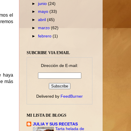
►
junio
(24)
►
mayo
(33)
mos el
►
abril
(45)
diremos
►
marzo
(62)
►
febrero
(1)
SUBCRIBE VIA EMAIL
Dirección de E-mail:
e haya
de más
Delivered by
FeedBurner
MI LISTA DE BLOGS
JULIA Y SUS RECETAS
Tarta helada de