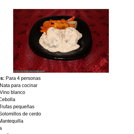
es:
Para 4 personas
ata para cocinar
Vino blanco
ebolla
fas pequeñas
millos de cerdo
antequilla
a