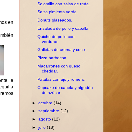
Solomillo con salsa de trufa.
Salsa pimienta verde.
Donuts glaseados.
emos en
Ensalada de pollo y caballa.
también
Quiche de pollo con
verduras.
Galletas de crema y coco.
Pizza barbacoa
Macarrones con queso
cheddar.
Patatas con ajo y romero.
nte le
equilla
Cupcake de canela y algodón
de azúcar.
iremos
►
octubre
(14)
►
septiembre
(12)
►
agosto
(12)
►
julio
(18)