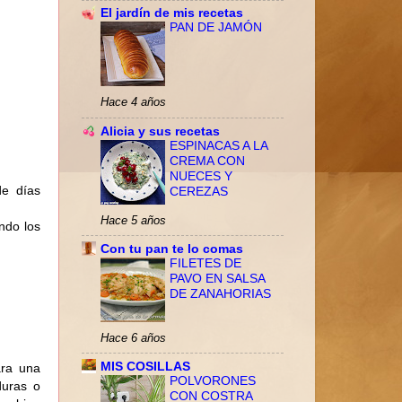
El jardín de mis recetas
PAN DE JAMÓN
Hace 4 años
Alicia y sus recetas
ESPINACAS A LA
CREMA CON
NUECES Y
de días
CEREZAS
Hace 5 años
ndo los
Con tu pan te lo comas
FILETES DE
PAVO EN SALSA
DE ZANAHORIAS
Hace 6 años
MIS COSILLAS
ara una
POLVORONES
duras o
CON COSTRA