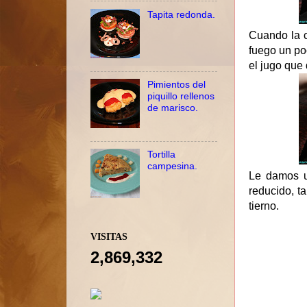
Tapita redonda.
Cuando la c
fuego un po
el jugo que 
Pimientos del
piquillo rellenos
de marisco.
Tortilla
campesina.
Le damos u
reducido, t
tierno.
VISITAS
2,869,332