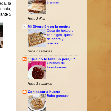
tiramisú
da, la
 nata,
rante 5
Hace 2 días
Mi Diversión en la cocina
Coca de hojaldre
con higos, queso
de cabra y
nueces
Hace 2 semanas
" Que no te falte un perejil "
Chutney de
Frambuesas
Hace 3 semanas
Con sabor a huerto
Baba ganoush