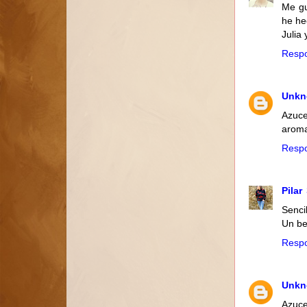
Me gu
he he
Julia 
Resp
Unk
Azuce
arom
Resp
Pilar
Senci
Un b
Resp
Unk
Azuce