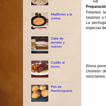
Sal
Preparació
Pelamos la
Mejillones a la
lavamos y l
crema.
La pechuga
especias de
Cake de
boniato y
nueces
Codillo al
Ahora pone
horno.
chorreón de
mezclamos b
Pan de
Hamburguesa.