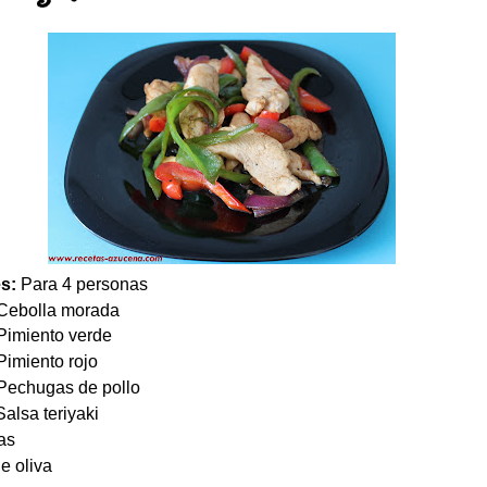
es:
Para 4 personas
Cebolla morada
imiento verde
imiento rojo
hugas de pollo
alsa teriyaki
as
e oliva