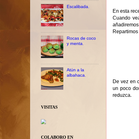
Escalibada.
En esta rec
Cuando vea
añadiremos
Repartimos 
Rocas de coco
y menta.
Atún a la
albahaca.
De vez en 
un poco do
reduzca.
VISITAS
COLABORO EN