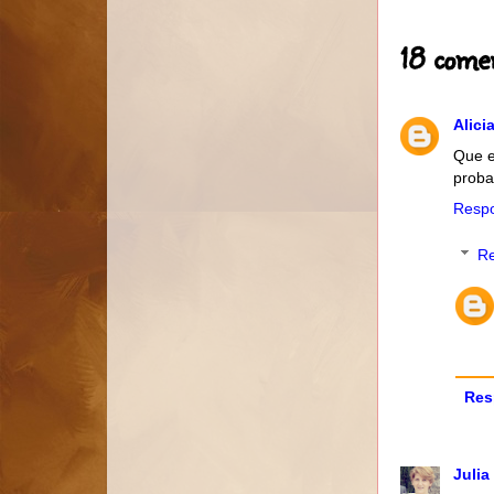
18 comen
Alic
Que e
proba
Resp
R
Res
Julia