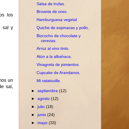
Salsa de trufas.
Brownie de oreo.
os los
Hamburguesa vegetal
 sal y
Quiche de espinacas y pollo.
Bizcocho de chocolate y
cerezas.
Arroz al vino tinto.
Atún a la albahaca.
Vinagreta de pimientos.
Cupcake de Arandanos.
mos un
Mi ratatouille.
e sal,
►
septiembre
(12)
►
agosto
(12)
►
julio
(18)
►
junio
(24)
►
mayo
(33)