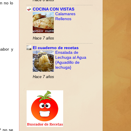
n no lo
COCINA CON VISTAS
Calamares
Rellenos
Hace 7 años
El cuaderno de recetas
sabor y
Ensalada de
Lechuga al Agua
{Aguadillo de
lechuga}
Hace 7 años
? no se