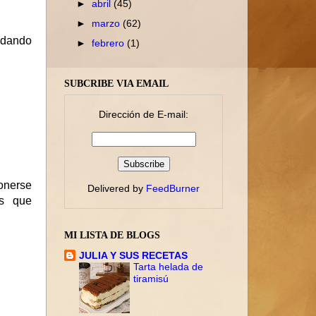
►
abril
(45)
►
marzo
(62)
ndando
►
febrero
(1)
SUBCRIBE VIA EMAIL
Dirección de E-mail:
onerse
Delivered by
FeedBurner
os que
MI LISTA DE BLOGS
JULIA Y SUS RECETAS
Tarta helada de
tiramisú