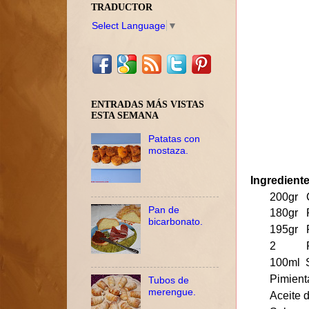
TRADUCTOR
Select Language
▼
ENTRADAS MÁS VISTAS
ESTA SEMANA
Patatas con
mostaza.
Ingredient
200gr 
Pan de
180gr P
bicarbonato.
195gr P
2 Pec
100ml S
Pimient
Tubos de
merengue.
Aceite d