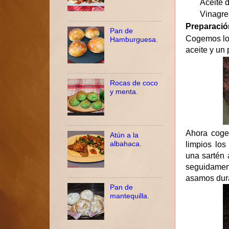
Aceite d
Vinagre
Preparació
Pan de
Cogemos los
Hamburguesa.
aceite y un
Rocas de coco
y menta.
Ahora coge
Atún a la
albahaca.
limpios lo
una sartén 
seguidamen
asamos dura
Pan de
mantequilla.