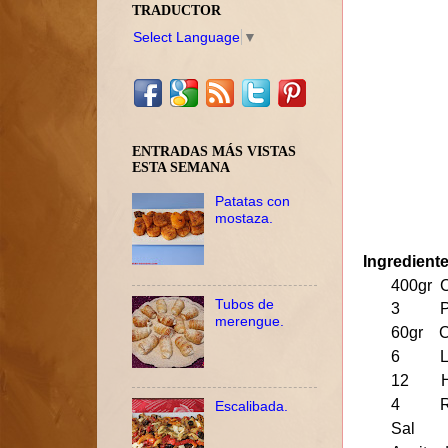
TRADUCTOR
Select Language
▼
ENTRADAS MÁS VISTAS
ESTA SEMANA
Patatas con
mostaza.
Ingrediente
400gr 
Tubos de
3 Pim
merengue.
60gr C
6 Lon
12 Hue
4 Rod
Escalibada.
Sal