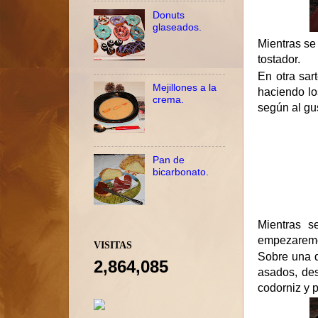
Donuts
glaseados.
Mientras se
tostador.
En otra sar
Mejillones a la
haciendo lo
crema.
según al gu
Pan de
bicarbonato.
Mientras s
empezaremo
VISITAS
Sobre una 
2,864,085
asados, de
codorniz y 