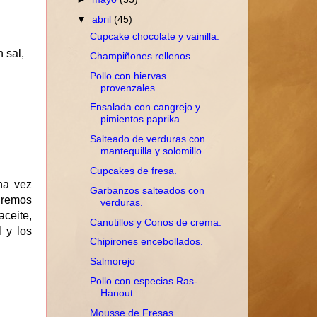
▼
abril
(45)
Cupcake chocolate y vainilla.
 sal,
Champiñones rellenos.
Pollo con hiervas
provenzales.
Ensalada con cangrejo y
pimientos paprika.
Salteado de verduras con
mantequilla y solomillo
Cupcakes de fresa.
na vez
Garbanzos salteados con
dremos
verduras.
aceite,
Canutillos y Conos de crema.
 y los
Chipirones encebollados.
Salmorejo
Pollo con especias Ras-
Hanout
Mousse de Fresas.