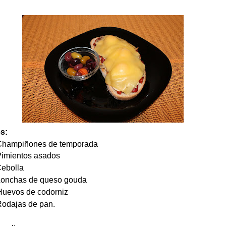
s:
Champiñones de temporada
ientos asados
ebolla
chas de queso gouda
vos de codorniz
ajas de pan.