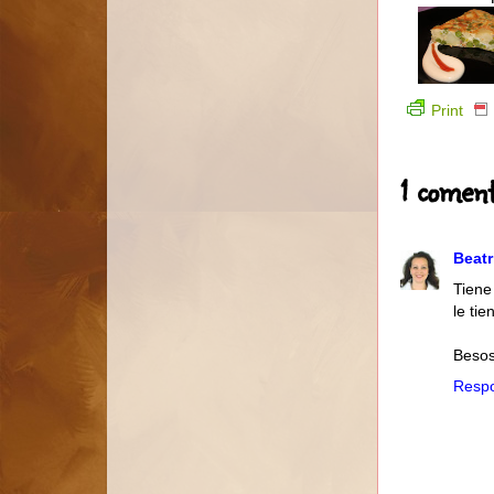
Print
1 coment
Beatr
Tiene
le ti
Beso
Resp