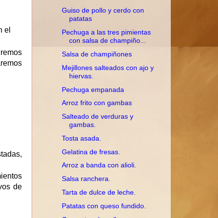
Guiso de pollo y cerdo con
patatas
 el
Pechuga a las tres pimientas
con salsa de champiño...
iremos
Salsa de champiñones
aremos
Mejillones salteados con ajo y
hiervas.
Pechuga empanada
Arroz frito con gambas
Salteado de verduras y
gambas.
Tosta asada.
Gelatina de fresas.
tadas,
Arroz a banda con alioli.
ientos
Salsa ranchera.
vos de
Tarta de dulce de leche.
Patatas con queso fundido.