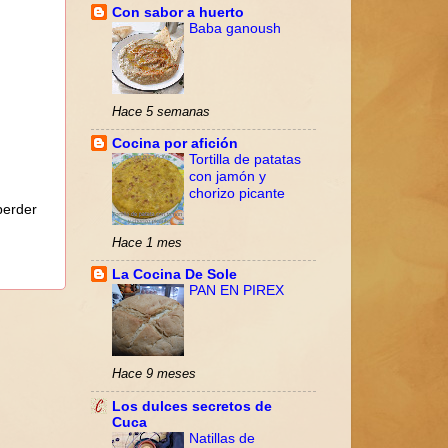
Con sabor a huerto
Baba ganoush
Hace 5 semanas
Cocina por afición
Tortilla de patatas
con jamón y
chorizo picante
perder
Hace 1 mes
La Cocina De Sole
PAN EN PIREX
Hace 9 meses
Los dulces secretos de
Cuca
Natillas de