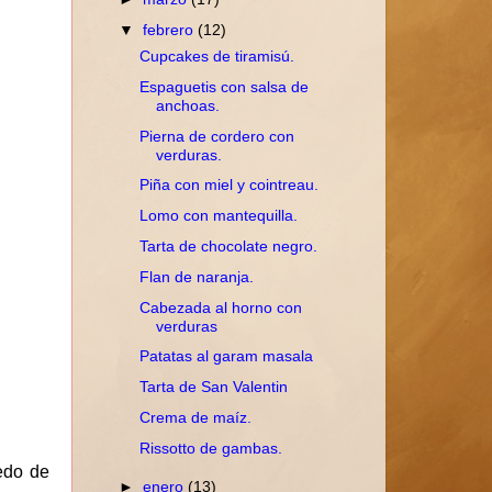
▼
febrero
(12)
Cupcakes de tiramisú.
Espaguetis con salsa de
anchoas.
Pierna de cordero con
verduras.
Piña con miel y cointreau.
Lomo con mantequilla.
Tarta de chocolate negro.
Flan de naranja.
Cabezada al horno con
verduras
Patatas al garam masala
Tarta de San Valentin
Crema de maíz.
Rissotto de gambas.
edo de
►
enero
(13)