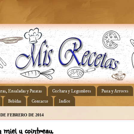
ras, Ensaladas y Patatas
Cuchara y Legumbres
Pasta y Arroces
Bebidas
Contacto
Indice
 DE FEBRERO DE 2014
 miel y cointreau.