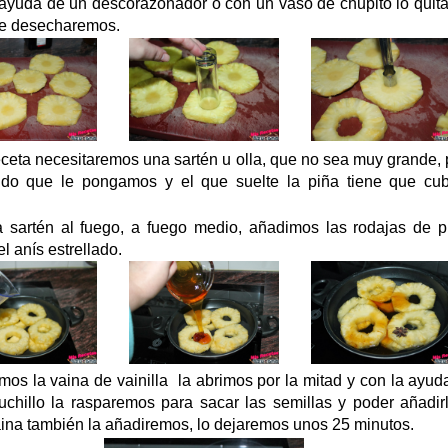
 ayuda de un descorazonador o con un vaso de chupito lo quit
ue desecharemos.
eceta necesitaremos una sartén u olla, que no sea muy grande,
ido que le pongamos y el que suelte la piña tiene que cubr
sartén al fuego, a fuego medio, añadimos las rodajas de pi
el anís estrellado.
os la vaina de vainilla la abrimos por la mitad y con la ayud
uchillo la rasparemos para sacar las semillas y poder añadir
vaina también la añadiremos, lo dejaremos unos 25 minutos.