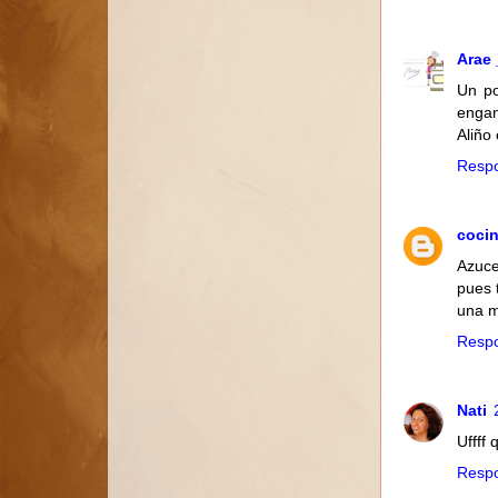
Arae 
Un po
engan
Aliño
Resp
cocin
Azuce
pues t
una m
Resp
Nati
Uffff
Resp