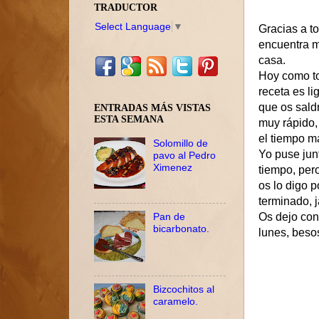
TRADUCTOR
Select Language
▼
Gracias a t
encuentra m
casa.
Hoy como to
receta es li
que os saldr
ENTRADAS MÁS VISTAS
ESTA SEMANA
muy rápido,
el tiempo má
Solomillo de
Yo puse junt
pavo al Pedro
Ximenez
tiempo, pero
os lo digo p
terminado, j
Pan de
Os dejo con
bicarbonato.
lunes, beso
Bizcochitos al
caramelo.