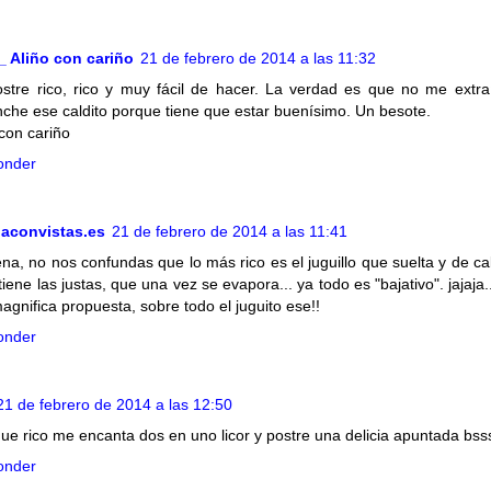
_ Aliño con cariño
21 de febrero de 2014 a las 11:32
stre rico, rico y muy fácil de hacer. La verdad es que no me extr
che ese caldito porque tiene que estar buenísimo. Un besote.
 con cariño
onder
aconvistas.es
21 de febrero de 2014 a las 11:41
na, no nos confundas que lo más rico es el juguillo que suelta y de cal
iene las justas, que una vez se evapora... ya todo es "bajativo". jajaja.
agnifica propuesta, sobre todo el juguito ese!!
onder
21 de febrero de 2014 a las 12:50
 que rico me encanta dos en uno licor y postre una delicia apuntada bss
onder