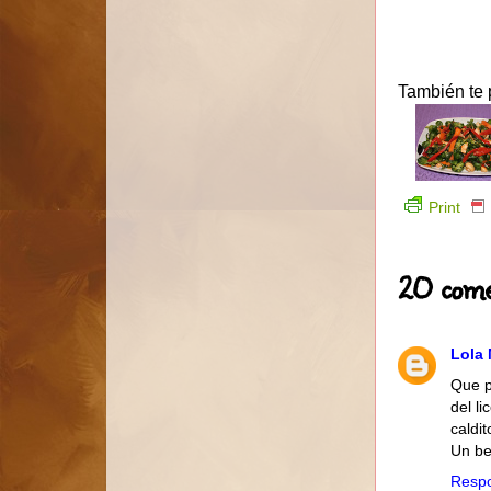
También te 
Print
20 come
Lola 
Que p
del l
caldi
Un bes
Resp