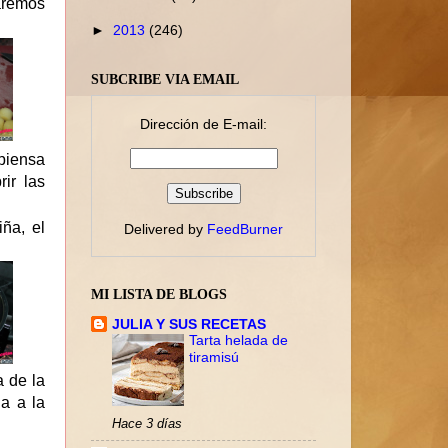
aremos
►
2013
(246)
SUBCRIBE VIA EMAIL
Dirección de E-mail:
 piensa
ir las
ña, el
Delivered by
FeedBurner
MI LISTA DE BLOGS
JULIA Y SUS RECETAS
Tarta helada de
tiramisú
a de la
la a la
Hace 3 días