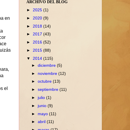
ARCHIVO DEL BLOG
►
2025
(1)
►
2020
(9)
ba en
►
2018
(14)
ta
►
2017
(43)
cor
►
2016
(52)
hace
quizás
►
2015
(88)
▼
2014
(115)
►
diciembre
(5)
eara,
►
noviembre
(12)
ha
►
octubre
(13)
s el
►
septiembre
(11)
►
julio
(1)
►
junio
(9)
►
mayo
(11)
►
abril
(11)
►
marzo
(17)