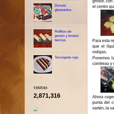
grosor, con
Donuts
el centro q
glaseados.
Rollitos de
jamón y brotes
tiernos.
Para esta r
que el líqu
rodajas.
Terciopelo rojo.
Ponemos la 
cointreau y 
VISITAS
2,871,316
Ahora
cogem
punta del c
sartén, la 