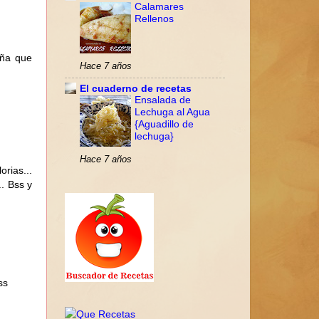
Calamares
Rellenos
aña que
Hace 7 años
El cuaderno de recetas
Ensalada de
Lechuga al Agua
{Aguadillo de
lechuga}
Hace 7 años
orias...
.. Bss y
ss