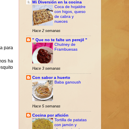
Mi Diversión en la cocina
Coca de hojaldre
con higos, queso
de cabra y
nueces
Hace 2 semanas
" Que no te falte un perejil "
Chutney de
ra para
Frambuesas
nos ha
squito
Hace 3 semanas
Con sabor a huerto
Baba ganoush
Hace 5 semanas
Cocina por afición
Tortilla de patatas
con jamón y