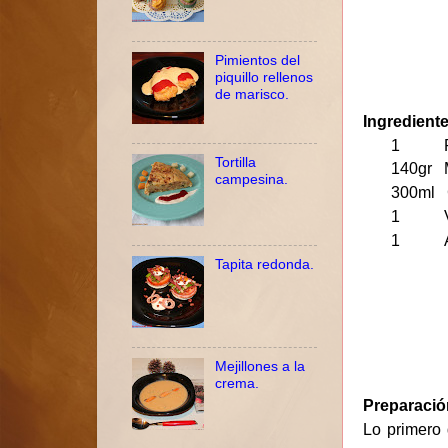
Pimientos del
piquillo rellenos
de marisco.
Ingredient
1 Piña
Tortilla
140gr M
campesina.
300ml 
1 Vain
1 Anís
Tapita redonda.
Mejillones a la
crema.
Preparació
Lo primero 