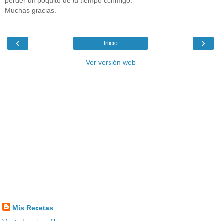
perder un poquito de tu tiempo conmigo.
Muchas gracias.
‹
›
Inicio
Ver versión web
Mis Recetas