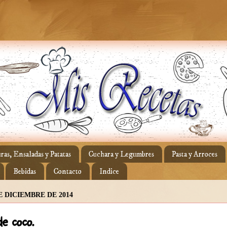
ras, Ensaladas y Patatas
Cuchara y Legumbres
Pasta y Arroces
Bebidas
Contacto
Indice
E DICIEMBRE DE 2014
e coco.