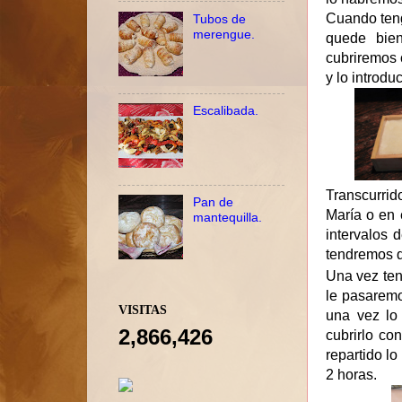
Cuando teng
Tubos de
merengue.
quede bie
cubriremos 
y lo introdu
Escalibada.
Transcurrid
Pan de
María o en 
mantequilla.
intervalos 
tendremos 
Una vez ten
le pasaremo
VISITAS
una vez lo
2,866,426
cubrirlo co
repartido l
2 horas.