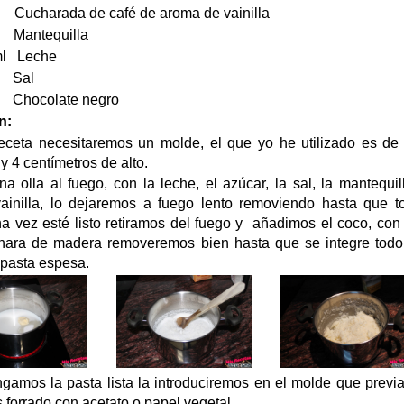
ada de café de aroma de vainilla
ntequilla
Leche
Sal
 Chocolate negro
n:
eceta necesitaremos un molde, el que yo he utilizado es de
y 4 centímetros de alto.
 olla al fuego, con la leche, el azúcar, la sal, la mantequil
ainilla, lo dejaremos a fuego lento removiendo hasta que t
na vez esté listo retiramos del fuego y añadimos el coco, co
hara de madera removeremos bien hasta que se integre todo
pasta espesa.
gamos la pasta lista la introduciremos en el molde que previ
 forrado con acetato o papel vegetal.