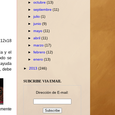
►
octubre
(13)
►
septiembre
(11)
►
julio
(1)
►
junio
(9)
►
mayo
(11)
►
abril
(11)
 12x18
►
marzo
(17)
la y el
►
febrero
(12)
odo se
►
enero
(13)
n ayuda
►
2013
(246)
, debe
SUBCRIBE VIA EMAIL
Dirección de E-mail:
amente