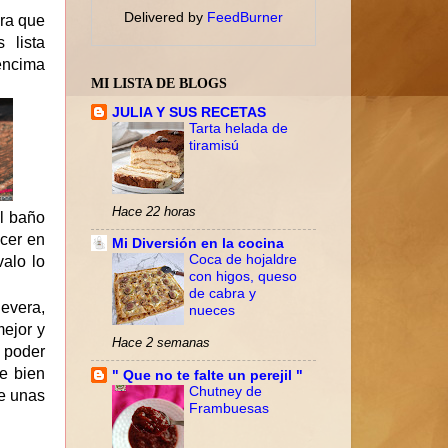
Delivered by
FeedBurner
ra que
 lista
 encima
MI LISTA DE BLOGS
JULIA Y SUS RECETAS
Tarta helada de
tiramisú
Hace 22 horas
al baño
acer en
Mi Diversión en la cocina
Coca de hojaldre
alo lo
con higos, queso
de cabra y
evera,
nueces
mejor y
Hace 2 semanas
 poder
te bien
" Que no te falte un perejil "
Chutney de
re unas
Frambuesas