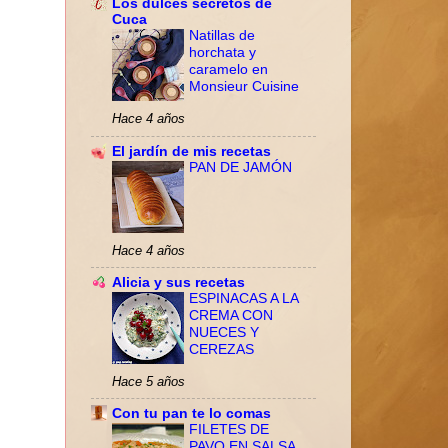
Los dulces secretos de
Cuca
Natillas de
horchata y
caramelo en
Monsieur Cuisine
Hace 4 años
El jardín de mis recetas
PAN DE JAMÓN
Hace 4 años
Alicia y sus recetas
ESPINACAS A LA
CREMA CON
NUECES Y
CEREZAS
Hace 5 años
Con tu pan te lo comas
FILETES DE
PAVO EN SALSA