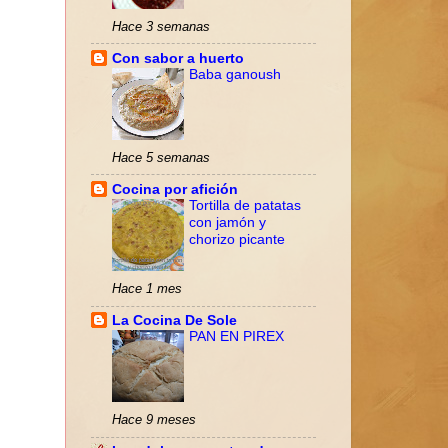
Hace 3 semanas
Con sabor a huerto
Baba ganoush
Hace 5 semanas
Cocina por afición
Tortilla de patatas
con jamón y
chorizo picante
Hace 1 mes
La Cocina De Sole
PAN EN PIREX
Hace 9 meses