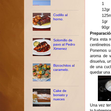
1 Cuchar
12gr Ma
Codillo al
125ml 
horno.
1gr 
90gr
Preparació
Para esta r
Solomillo de
pavo al Pedro
centímetros 
Ximenez
Ponemos una
aroma de v
disuelva, u
Bizcochitos al
de una cuc
caramelo.
quedar una 
Cake de
boniato y
nueces
Una vez ten
lo habremos