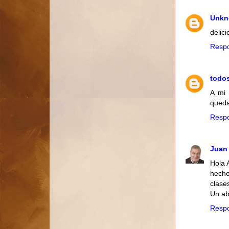
Unk
delici
Resp
todo
A mi 
queda
Resp
Juan
Hola 
hecho
clase
Un ab
Resp