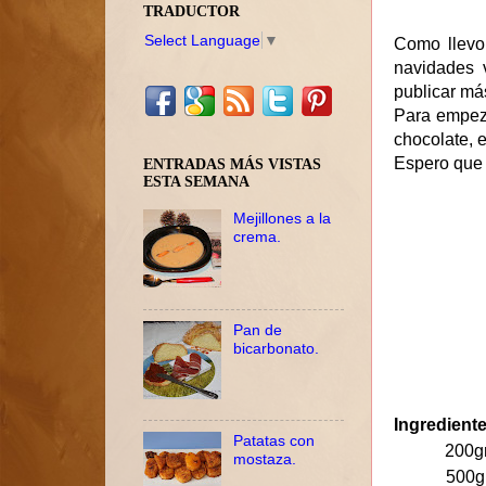
TRADUCTOR
Select Language
▼
Como llevo
navidades 
publicar má
Para empeza
chocolate, e
Espero que 
ENTRADAS MÁS VISTAS
ESTA SEMANA
Mejillones a la
crema.
Pan de
bicarbonato.
Ingrediente
Patatas con
200g
mostaza.
500gr A