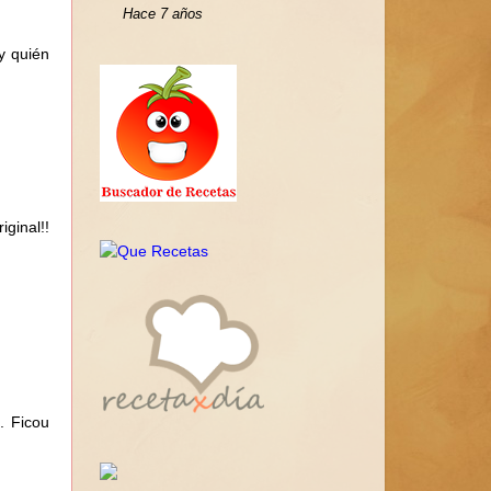
Hace 7 años
y quién
ginal!!
. Ficou