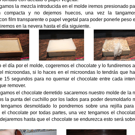
amos la mezcla introducida en el molde iremos presionado pa
n compacta y no dejemos huecos, una vez la tangamos
con film transparente o papel vegetal para poder ponerle peso
ciremos en la nevera hasta el día siguiente.
o el día por el molde, cogeremos el chocolate y lo fundiremos 
el microondas, si lo haces en el microondas lo tendrás que h
de 15 segundos para no quemar el chocolate entre cada interv
que remover.
gamos el chocolate derretido sacaremos nuestro molde de la n
s la punta del cuchillo por los lados para poder desmoldarlo 
 tengamos desmoldado lo pondremos sobre una rejilla para
n el chocolate por todas partes, una vez tengamos el chocola
o dejaremos hasta que el chocolate se endurezca esto será sob