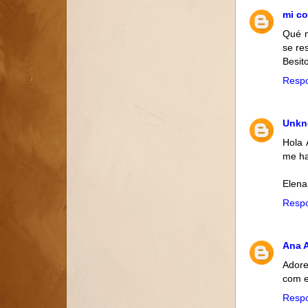
mi co
Qué m
se res
Besito
Resp
Unk
Hola 
me ha
Elena
Resp
Ana 
Adore
com e
Resp