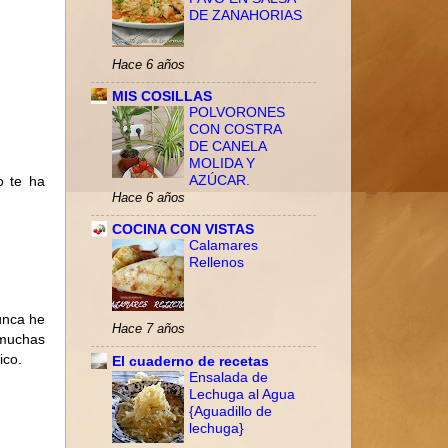
DE ZANAHORIAS
Hace 6 años
MIS COSILLAS
POLVORONES
CON COSTRA
DE CANELA
MOLIDA Y
o te ha
AZÚCAR.
Hace 6 años
COCINA CON VISTAS
Calamares
Rellenos
unca he
Hace 7 años
 muchas
ico.
El cuaderno de recetas
Ensalada de
Lechuga al Agua
{Aguadillo de
lechuga}