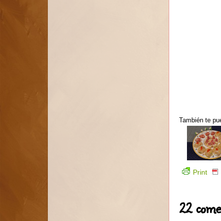
También te pue
Print
22 come